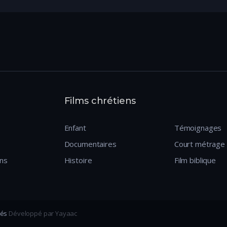
Films chrétiens
Enfant
Témoignages
Documentaires
Court métrage
ens
Histoire
Film biblique
vés
Développé par Yayaac