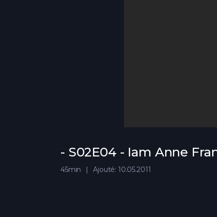
- S02E04 - Iam Anne Fra
45min
Ajouté: 10.05.2011