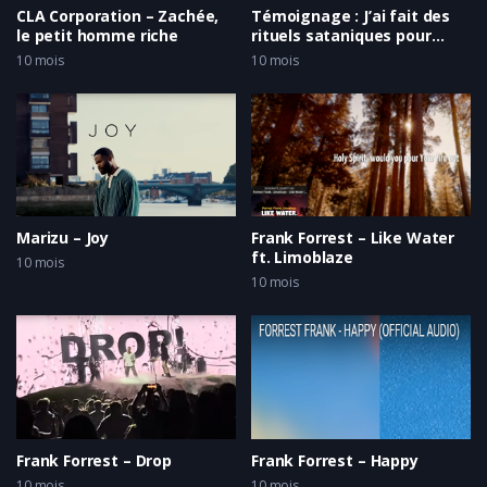
CLA Corporation – Zachée,
Témoignage : J’ai fait des
le petit homme riche
rituels sataniques pour
réussir ma vie
10 mois
10 mois
Marizu – Joy
Frank Forrest – Like Water
ft. Limoblaze
10 mois
10 mois
Frank Forrest – Drop
Frank Forrest – Happy
10 mois
10 mois