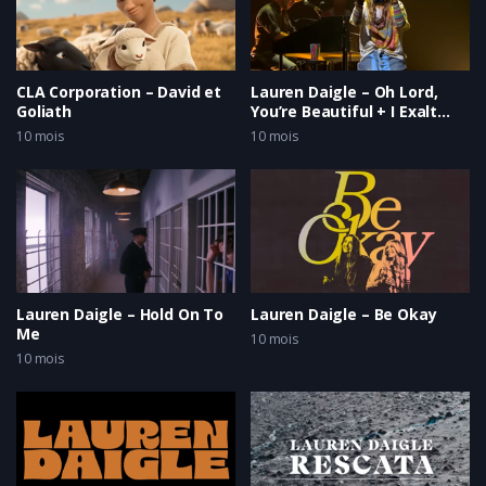
CLA Corporation – David et
Lauren Daigle – Oh Lord,
Goliath
You’re Beautiful + I Exalt
Thee – Legendado em
10 mois
10 mois
Português
Lauren Daigle – Hold On To
Lauren Daigle – Be Okay
Me
10 mois
10 mois