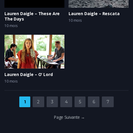
Lauren Daigle – These Are
Lauren Daigle – Rescata
The Days
10 mois
10 mois
Lauren Daigle – O’ Lord
10 mois
1
2
3
4
5
6
7
Page Suivante →