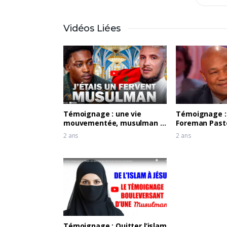
Vidéos Liées
Témoignage : une vie
Témoignage :
mouvementée, musulman il
Foreman Past
voit un ANGE
2 ans
2 ans
Témoignage : Quitter l’islam