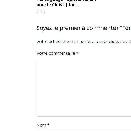
pour le Christ | Un
témoignage choc d’une
2 ans
femme musulmane
Soyez le premier à commenter “Témoi
Votre adresse e-mail ne sera pas publiée.
Les c
Votre commentaire
*
Nom
*