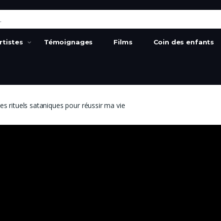
:
rtistes
Témoignages
Films
Coin des enfants
des rituels sataniques pour réussir ma vie