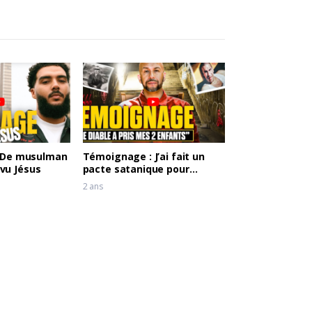
 De musulman
Témoignage : J’ai fait un
i vu Jésus
pacte satanique pour
réussir mon entreprise
2 ans