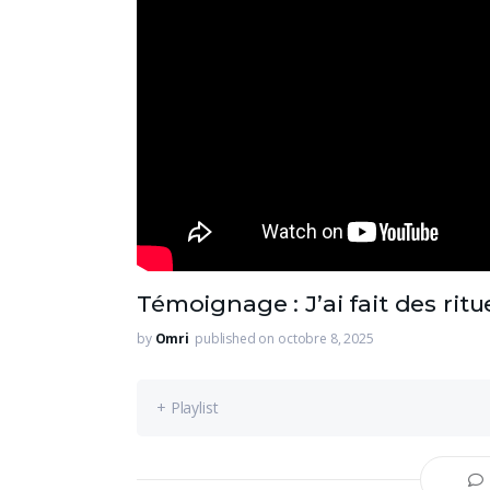
Témoignage : J’ai fait des rit
by
Omri
published on octobre 8, 2025
+ Playlist