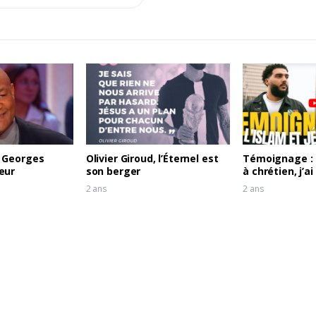
 Georges
Olivier Giroud, l’Éternel est
Témoignage :
eur
son berger
à chrétien, j’a
2 ans
2 ans