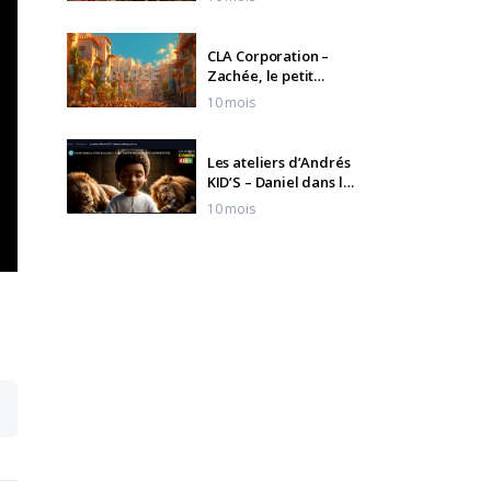
CLA Corporation –
Zachée, le petit
homme riche
10 mois
Les ateliers d’Andrés
KID’S – Daniel dans la
fosse aux lions
10 mois
Frank Forrest – Drop
10 mois
Marizu – Joy
10 mois