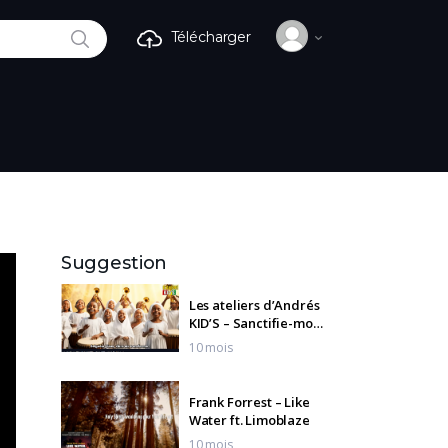
RECHERCHE
Télécharger
Suggestion
Les ateliers d’Andrés
KID’S – Sanctifie-moi
Seigneur
10 mois
Frank Forrest – Like
Water ft. Limoblaze
10 mois