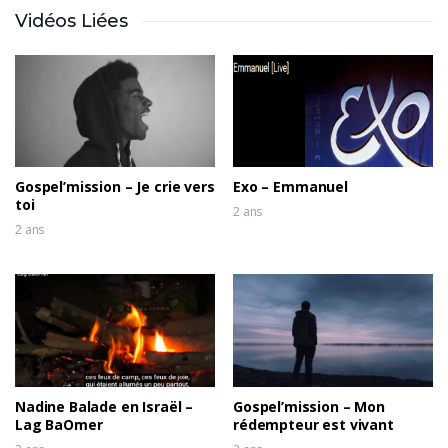
Vidéos Liées
Ron Kenoly – Sing Out (Live)
2 ans
Ron Kenoly – I Call Him Up (Can’t
Stop Praisin’) (Live)
2 ans
Gospel’mission – Je crie vers
Exo – Emmanuel
toi
2 ans
2 ans
Nadine Balade en Israël –
Gospel’mission – Mon
Lag BaOmer
rédempteur est vivant