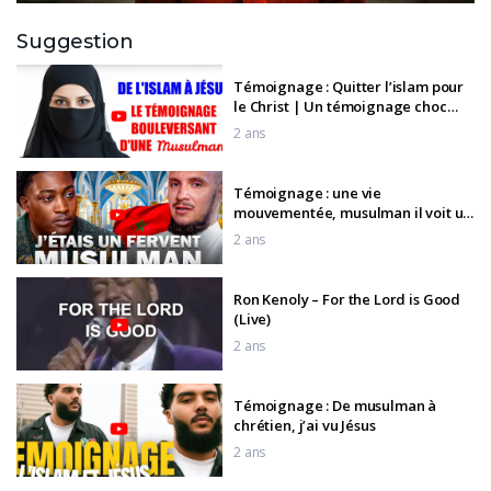
Suggestion
Témoignage : Quitter l’islam pour
le Christ | Un témoignage choc
d’une femme musulmane
2 ans
Témoignage : une vie
mouvementée, musulman il voit un
ANGE
2 ans
Ron Kenoly – For the Lord is Good
(Live)
2 ans
Témoignage : De musulman à
chrétien, j’ai vu Jésus
2 ans