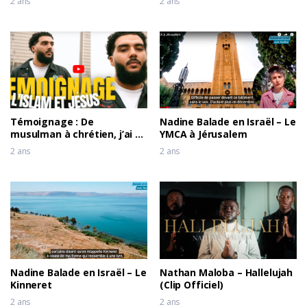
2 ans
2 ans
Témoignage : De
Nadine Balade en Israël – Le
musulman à chrétien, j’ai vu
YMCA à Jérusalem
Jésus
2 ans
2 ans
Nadine Balade en Israël – Le
Nathan Maloba – Hallelujah
Kinneret
(Clip Officiel)
2 ans
2 ans