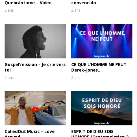
Quebrántame – Video
convencido
Oficial
2 ans
2 ans
Gospel’mission – Je crie vers
CE QUE L’HOMME NE PEUT |
toi
Derek-Jones
(Contemplation 2)
2 ans
2 ans
CalledOut Music – Love
ESPRIT DE DIEU SOIS
Around
HONORE (Contemplation 2)