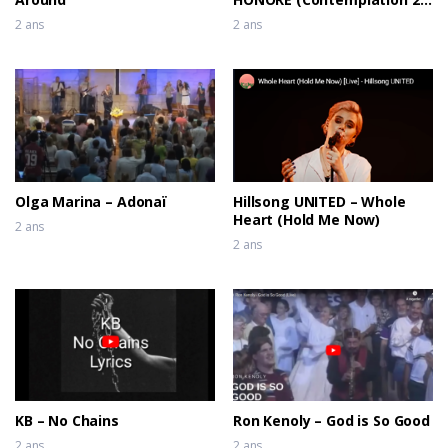
– DEREK-JONES
2 ans
2 ans
Olga Marina – Adonaï
Hillsong UNITED – Whole
Heart (Hold Me Now)
2 ans
2 ans
KB – No Chains
Ron Kenoly – God is So Good
2 ans
2 ans