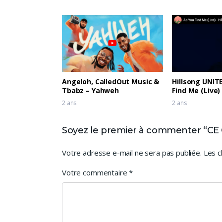
Angeloh, CalledOut Music &
Hillsong UNIT
Tbabz – Yahweh
Find Me (Live)
2 ans
2 ans
Soyez le premier à commenter “CE
Votre adresse e-mail ne sera pas publiée.
Les c
Votre commentaire
*