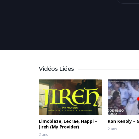
Vidéos Liées
Limoblaze, Lecrae, Happi –
Ron Kenoly – 
Jireh (My Provider)
2 ans
2 ans