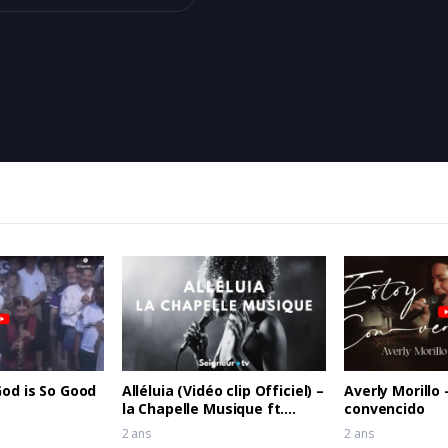
God is So Good
Alléluia (Vidéo clip Officiel) –
Averly Morillo 
la Chapelle Musique ft.
convencido
Étienne Charles
2 ans
2 ans