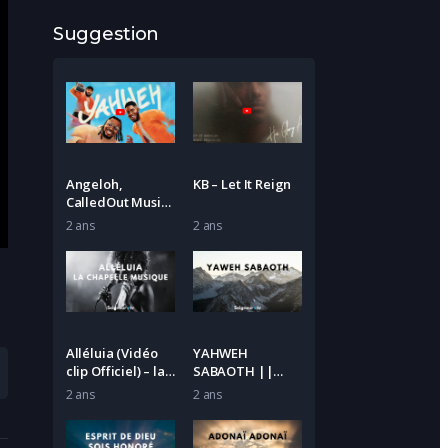
Suggestion
Angeloh,
KB – Let It Reign
CalledOut Music
& Tbabz –
2 ans
2 ans
Yahweh
Alléluia (Vidéo
YAHWEH
clip Officiel) – la
SABAOTH ||
Chapelle
PROPHETIC
2 ans
2 ans
Musique ft.
WORSHIP ||
Étienne Charles
Theophilus
Sunday, Dunsin