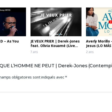
ED – As You
JE VEUX PRIER | Derek-Jones
Averly Morillo
feat. Olivia Kouamé (Live
Jesus (LO MÁS
recording)
7 ans
2 ans
 QUE L’HOMME NE PEUT | Derek-Jones (Contempla
hamps obligatoires sont indiqués avec
*