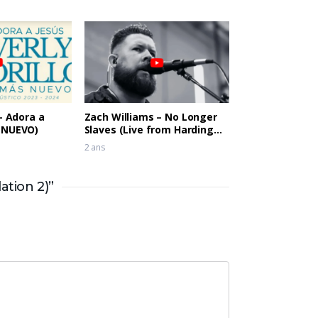
 – Adora a
Zach Williams – No Longer
 NUEVO)
Slaves (Live from Harding
Prison)
2 ans
tion 2)”