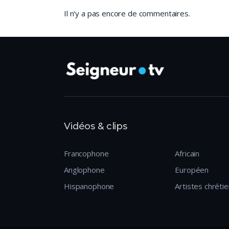
Il n'y a pas encore de commentaires.
Vidéos & clips
Francophone
Africain
Anglophone
Européen
Hispanophone
Artistes chréti