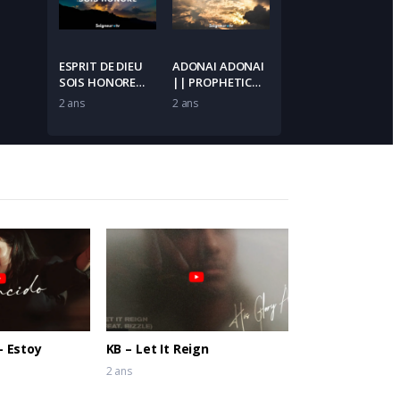
Oyekan &
Kaestrings
ESPRIT DE DIEU
ADONAI ADONAI
SOIS HONORE
|| PROPHETIC
(Contemplation
WORSHIP ||
2 ans
2 ans
2) – DEREK-JONES
Prophet Joel
Ogebe &
Theophilus
Sunday
– Estoy
KB – Let It Reign
2 ans