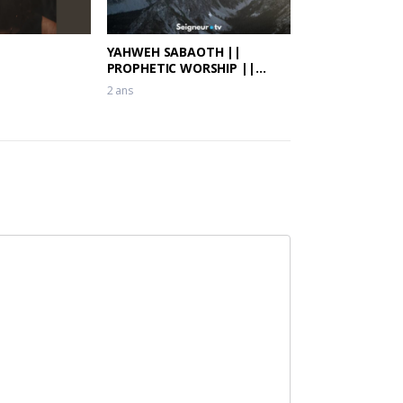
YAHWEH SABAOTH ||
PROPHETIC WORSHIP ||
Theophilus Sunday, Dunsin
2 ans
Oyekan & Kaestrings