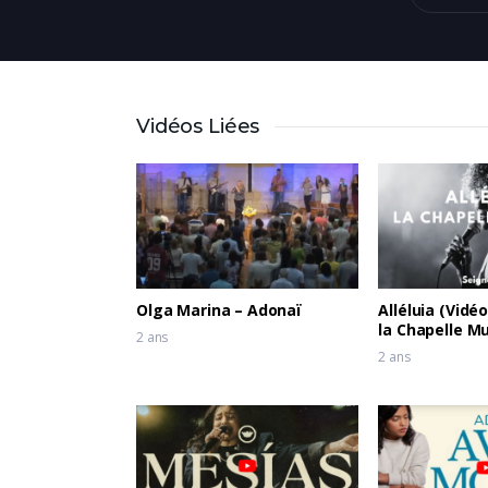
Vidéos Liées
Olga Marina – Adonaï
Alléluia (Vidéo
la Chapelle Mu
2 ans
Étienne Charl
2 ans