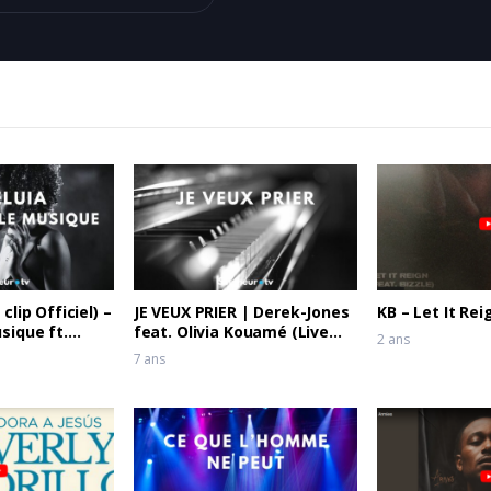
 clip Officiel) –
JE VEUX PRIER | Derek-Jones
KB – Let It Rei
sique ft.
feat. Olivia Kouamé (Live
2 ans
es
recording)
7 ans