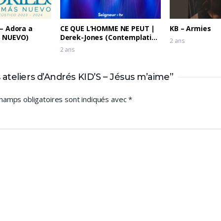
 – Adora a
CE QUE L’HOMME NE PEUT |
KB – Armies
S NUEVO)
Derek-Jones (Contemplation
2 ans
2)
2 ans
ateliers d’Andrés KID’S – Jésus m’aime”
hamps obligatoires sont indiqués avec
*