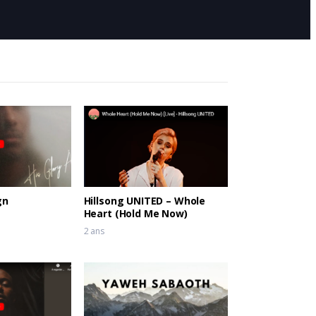
gn
Hillsong UNITED – Whole
Heart (Hold Me Now)
2 ans