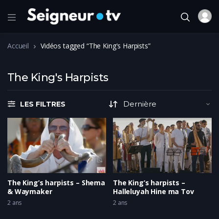
Accueil
Vidéos tagged “The King's Harpists”
The King's Harpists
LES FILTRES
The King’s harpists – Shema
The King’s harpists –
& Waymaker
Halleluyah Hine ma Tov
2 ans
2 ans