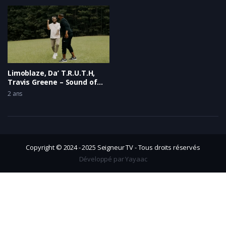
Limoblaze, Da’ T.R.U.T.H,
Travis Greene – Sound of
Victory
2 ans
Copyright © 2024 - 2025 Seigneur TV - Tous droits réservés
Développé par Yayaac