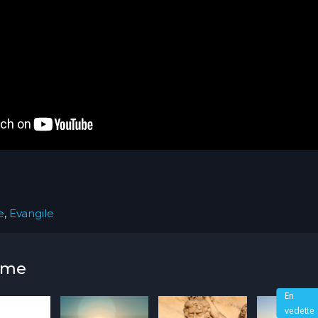
e
,
Evangile
mme
En
vedette