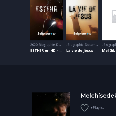
2020
Biographie
,
Documentaire
Biographie
,
Evangile
,
Documentaire
Biograp
,
Evangi
ESTHER en HD – Film Chrétien
La vie de Jésus
Melchisede
+ Playlist