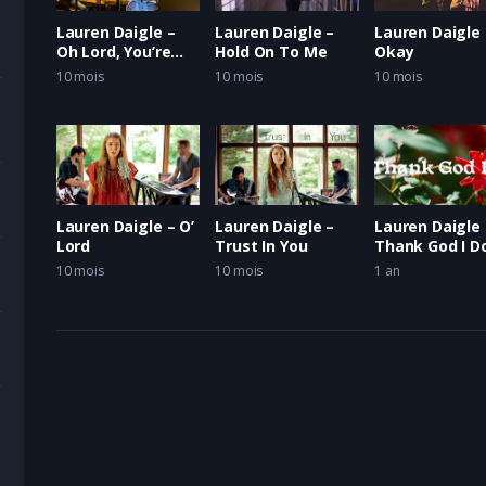
Lauren Daigle –
Lauren Daigle –
Lauren Daigle 
Oh Lord, You’re
Hold On To Me
Okay
Beautiful + I Exalt
10 mois
10 mois
10 mois
Thee – Legendado
em Português
ivité
ncophone
Lauren Daigle – O’
Lauren Daigle –
Lauren Daigle 
Lord
Trust In You
Thank God I D
tit soldat
10 mois
10 mois
1 an
ncophone
Noé Noé
ncophone
her
ncophone