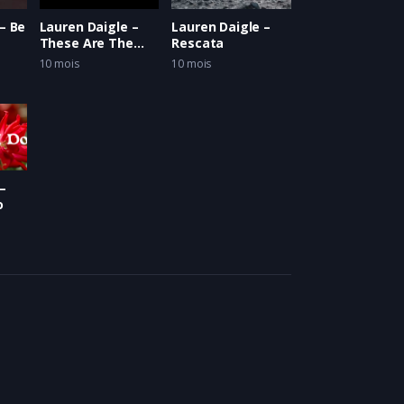
– Be
Lauren Daigle –
Lauren Daigle –
These Are The
Rescata
Days
10 mois
10 mois
–
o