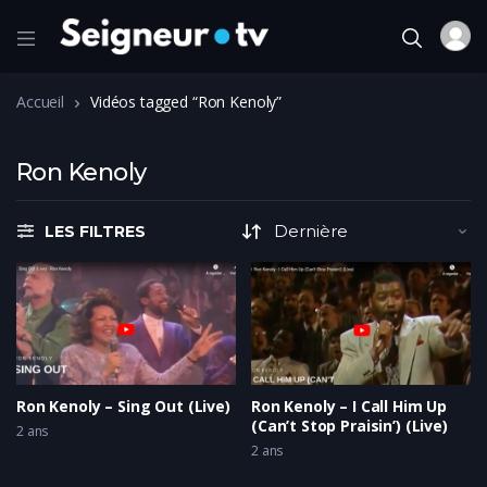
Accueil
Vidéos tagged “Ron Kenoly”
Ron Kenoly
LES FILTRES
Ron Kenoly – Sing Out (Live)
Ron Kenoly – I Call Him Up
(Can’t Stop Praisin’) (Live)
2 ans
2 ans