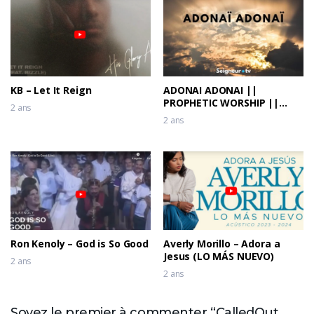
KB – Let It Reign
ADONAI ADONAI ||
PROPHETIC WORSHIP ||
2 ans
Prophet Joel Ogebe &
2 ans
Theophilus Sunday
Ron Kenoly – God is So Good
Averly Morillo – Adora a
Jesus (LO MÁS NUEVO)
2 ans
2 ans
Soyez le premier à commenter “CalledOut