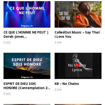
CE QUE L’HOMME NE PEUT |
CalledOut Music – Say That
Derek-Jones
I Love You
(Contemplation 2)
2 ans
2 ans
ESPRIT DE DIEU SOIS
KB – No Chains
HONORE (Contemplation 2)
2 ans
– DEREK-JONES
2 ans