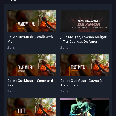
CalledOut Music – Walk With
Julio Melgar, Lowsan Melgar
Me
– Tus Cuerdas De Amor.
2 ans
2 ans
CalledOut Music – Come and
CalledOut Music, Guvna B –
See
Trust In You
2 ans
2 ans