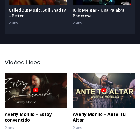
CalledOut Music, Still Shadey
Julio Melgar – Una Palabra
– Better
Poderosa.
2 ans
2 ans
Vidéos Liées
Averly Morillo – Estoy
Averly Morillo – Ante Tu
convencido
Altar
2 ans
2 ans