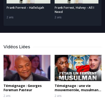
Frank Forrest – Hallelujah
Frank Forrest, Hulvey – All I
Need
2 ans
2 ans
Vidéos Liées
Témoignage : Georges
Témoignage : une vie
Foreman Pasteur
mouvementée, musulman il
voit un ANGE
2 ans
2 ans