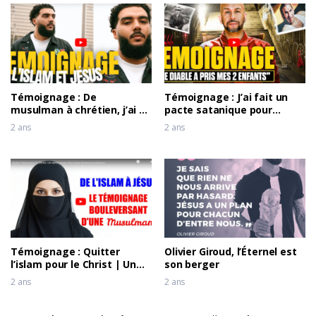
Témoignage : De
Témoignage : J’ai fait un
musulman à chrétien, j’ai vu
pacte satanique pour
Jésus
réussir mon entreprise
2 ans
2 ans
Témoignage : Quitter
Olivier Giroud, l’Éternel est
l’islam pour le Christ | Un
son berger
témoignage choc d’une
2 ans
2 ans
femme musulmane