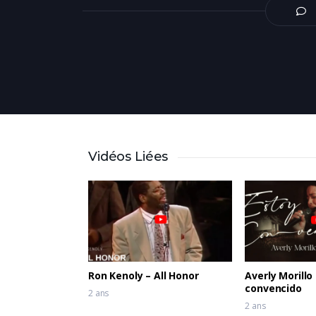
Vidéos Liées
Ron Kenoly – All Honor
Averly Morillo
convencido
2 ans
2 ans