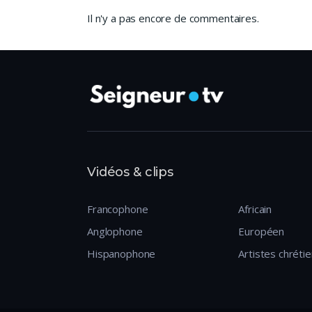
Il n'y a pas encore de commentaires.
Vidéos & clips
Francophone
Africain
Anglophone
Européen
Hispanophone
Artistes chréti