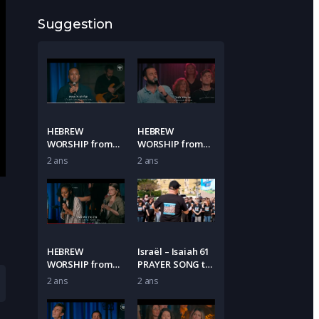
Suggestion
HEBREW
HEBREW
WORSHIP from
WORSHIP from
Israel – OUR
Israel – TSUR
2 ans
2 ans
FATHER
ISRAEL – ROCK OF
ISRAEL
HEBREW
Israël – Isaiah 61
WORSHIP from
PRAYER SONG to
Israel –
Set the Captives
2 ans
2 ans
FAITHFUL | One
Free
Voice