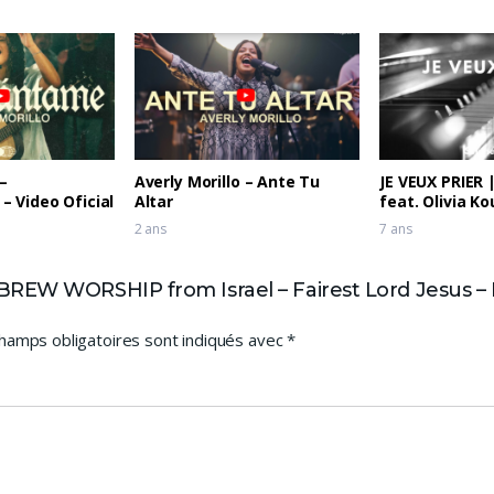
 –
Averly Morillo – Ante Tu
JE VEUX PRIER 
 Video Oficial
Altar
feat. Olivia K
recording)
2 ans
7 ans
EW WORSHIP from Israel – Fairest Lord Jesus – He 
hamps obligatoires sont indiqués avec
*