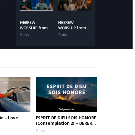
HEBREW
HEBREW
WORSHIP from
WORSHIP from
Israel – Father of
Israel – PE ECHAD
2 ans
2 ans
all Mercies – One
– ONE VOICE
Voice
ic – Love
ESPRIT DE DIEU SOIS HONORE
(Contemplation 2) – DEREK-
JONES
2 ans