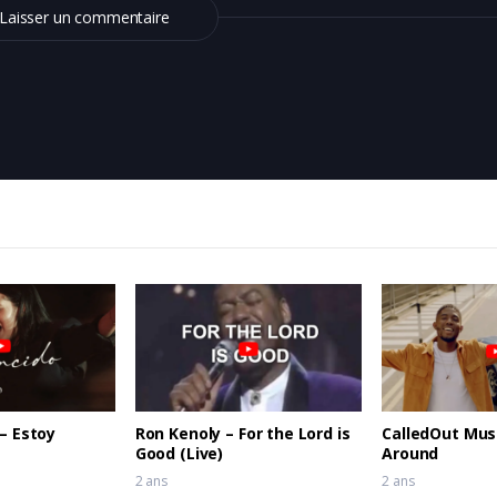
Laisser un commentaire
 – Estoy
Ron Kenoly – For the Lord is
CalledOut Mus
Good (Live)
Around
2 ans
2 ans