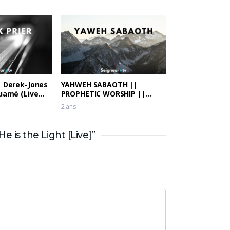
| Derek-Jones
YAHWEH SABAOTH ||
ouamé (Live
PROPHETIC WORSHIP ||
Theophilus Sunday, Dunsin
2 ans
Oyekan & Kaestrings
is the Light [Live]”