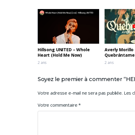
Hillsong UNITED – Whole
Averly Morillo
Heart (Hold Me Now)
Quebrántame –
2 ans
2 ans
Soyez le premier à commenter “HEBR
Votre adresse e-mail ne sera pas publiée.
Les c
Votre commentaire
*