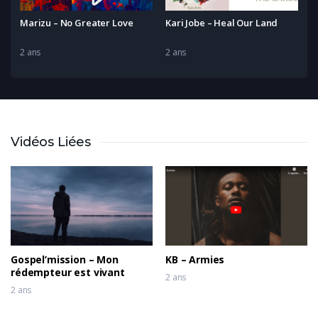
Marizu – No Greater Love
Kari Jobe – Heal Our Land
2 ans
2 ans
Vidéos Liées
Gospel’mission – Mon
KB – Armies
rédempteur est vivant
2 ans
2 ans