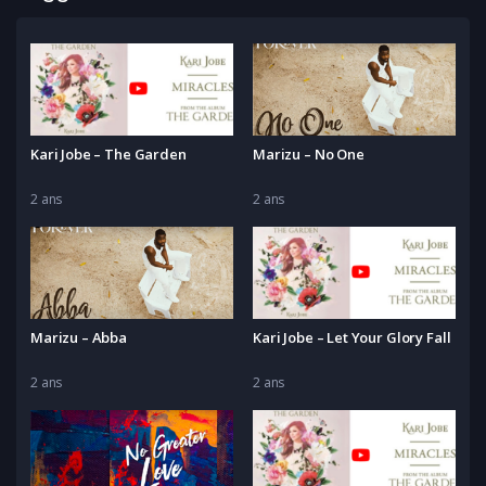
Kari Jobe – The Garden
Marizu – No One
2 ans
2 ans
Marizu – Abba
Kari Jobe – Let Your Glory Fall
2 ans
2 ans