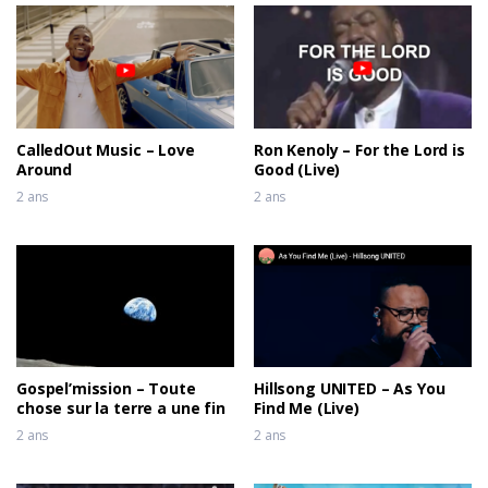
CalledOut Music – Love
Ron Kenoly – For the Lord is
Around
Good (Live)
2 ans
2 ans
Gospel’mission – Toute
Hillsong UNITED – As You
chose sur la terre a une fin
Find Me (Live)
2 ans
2 ans