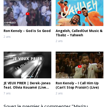
Ron Kenoly – God is So Good
Angeloh, CalledOut Music &
Tbabz – Yahweh
2 ans
2 ans
JE VEUX PRIER | Derek-Jones
Ron Kenoly – I Call Him Up
feat. Olivia Kouamé (Live
(Can’t Stop Praisin’) (Live)
recording)
7 ans
2 ans
Soyez le premier à commenter “Marizu,