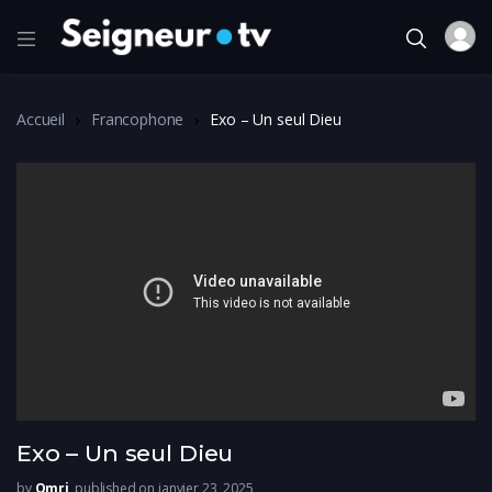
Accueil
Francophone
Exo – Un seul Dieu
Exo – Un seul Dieu
by
Omri
published on janvier 23, 2025