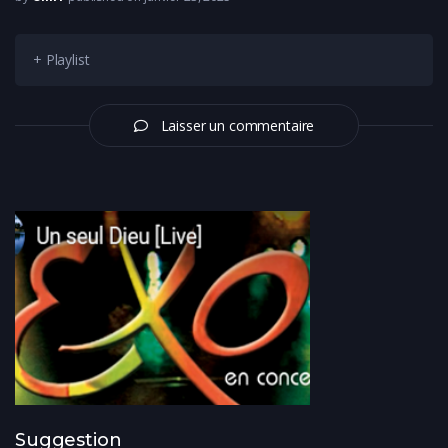
+ Playlist
Laisser un commentaire
Suggestion