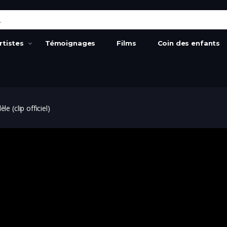
:
rtistes
Témoignages
Films
Coin des enfants
e (clip officiel)