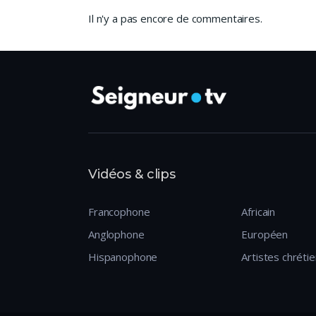
Il n'y a pas encore de commentaires.
Vidéos & clips
Francophone
Africain
Anglophone
Européen
Hispanophone
Artistes chréti