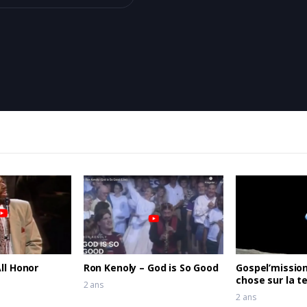
ll Honor
Ron Kenoly – God is So Good
Gospel’missio
chose sur la te
2 ans
2 ans