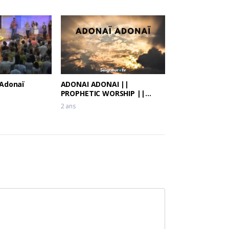
 Adonaï
ADONAI ADONAI ||
PROPHETIC WORSHIP ||
Prophet Joel Ogebe &
2 ans
Theophilus Sunday