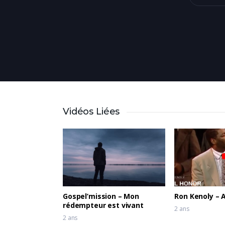
Vidéos Liées
Gospel’mission – Mon
Ron Kenoly – A
rédempteur est vivant
2 ans
2 ans