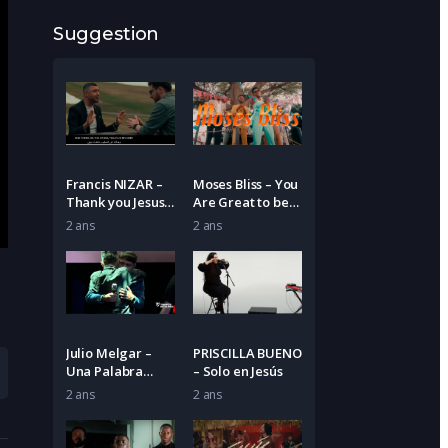
Suggestion
Francis NIZAR –
Moses Bliss – You
Thank you Jesus
Are Great to be
for the Blood
praised
2 ans
2 ans
Julio Melgar –
PRISCILLA BUENO
Una Palabra
– Solo en Jesús
Poderosa.
2 ans
2 ans