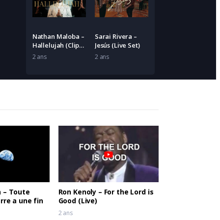
Nathan Maloba –
Sarai Rivera –
Hallelujah (Clip
Jesús (Live Set)
Officiel)
2 ans
2 ans
n – Toute
Ron Kenoly – For the Lord is
rre a une fin
Good (Live)
2 ans