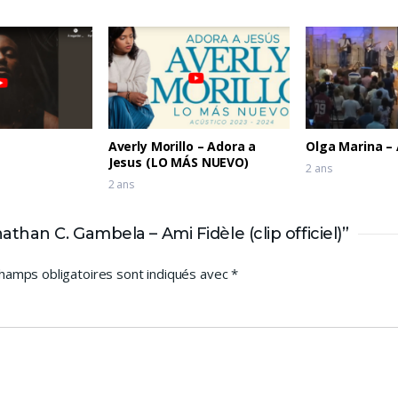
Averly Morillo – Adora a
Olga Marina –
Jesus (LO MÁS NUEVO)
2 ans
2 ans
han C. Gambela – Ami Fidèle (clip officiel)”
hamps obligatoires sont indiqués avec
*