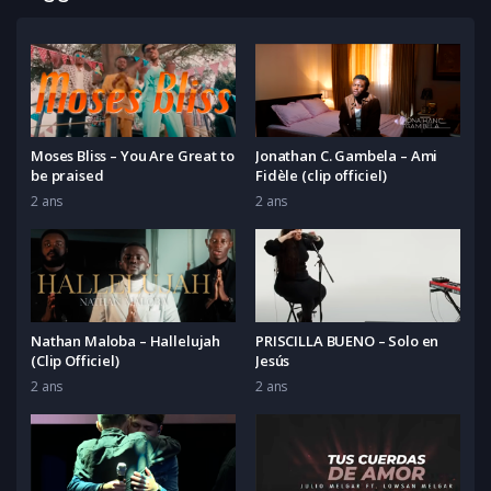
Moses Bliss – You Are Great to
Jonathan C. Gambela – Ami
be praised
Fidèle (clip officiel)
2 ans
2 ans
Nathan Maloba – Hallelujah
PRISCILLA BUENO – Solo en
(Clip Officiel)
Jesús
2 ans
2 ans