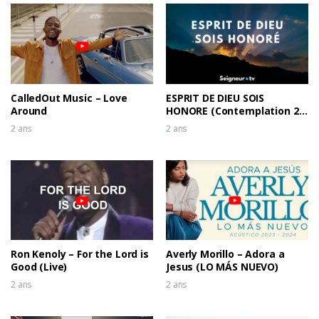
CalledOut Music – Love
ESPRIT DE DIEU SOIS
Around
HONORE (Contemplation 2)
– DEREK-JONES
2 ans
2 ans
Ron Kenoly – For the Lord is
Averly Morillo – Adora a
Good (Live)
Jesus (LO MÁS NUEVO)
2 ans
2 ans