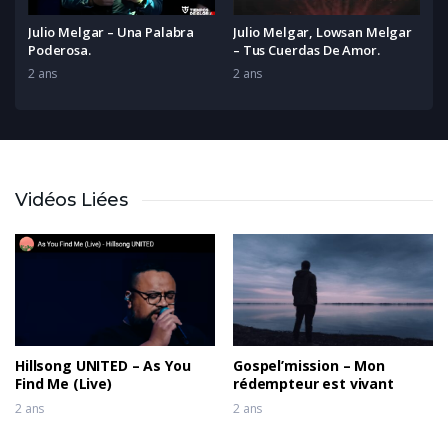
Julio Melgar – Una Palabra
Julio Melgar, Lowsan Melgar
Poderosa.
– Tus Cuerdas De Amor.
2 ans
2 ans
Vidéos Liées
Hillsong UNITED – As You
Gospel’mission – Mon
Find Me (Live)
rédempteur est vivant
2 ans
2 ans