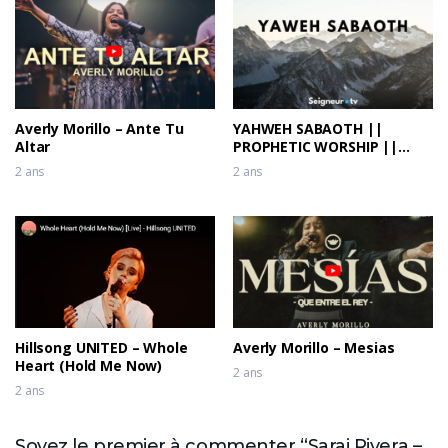
Averly Morillo – Ante Tu
YAHWEH SABAOTH ||
Altar
PROPHETIC WORSHIP ||
Theophilus Sunday, Dunsin
2 ans
2 ans
Oyekan & Kaestrings
Hillsong UNITED – Whole
Averly Morillo – Mesias
Heart (Hold Me Now)
2 ans
2 ans
Soyez le premier à commenter “Sarai Rivera –