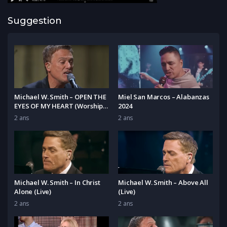
Suggestion
Michael W. Smith – OPEN THE
Miel San Marcos – Alabanzas
EYES OF MY HEART (Worship
2024
Forever 2021)
2 ans
2 ans
Michael W. Smith – In Christ
Michael W. Smith – Above All
Alone (Live)
(Live)
2 ans
2 ans