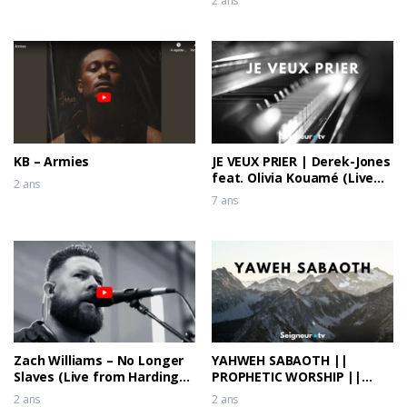
2 ans
KB – Armies
JE VEUX PRIER | Derek-Jones
feat. Olivia Kouamé (Live
2 ans
recording)
7 ans
Zach Williams – No Longer
YAHWEH SABAOTH ||
Slaves (Live from Harding
PROPHETIC WORSHIP ||
Prison)
Theophilus Sunday, Dunsin
2 ans
2 ans