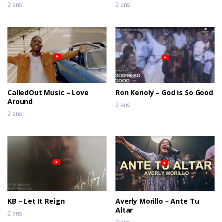
Prophet Joel Ogebe &
2 ans
2 ans
Theophilus Sunday
CalledOut Music – Love
Ron Kenoly – God is So Good
Around
2 ans
2 ans
KB – Let It Reign
Averly Morillo – Ante Tu
Altar
2 ans