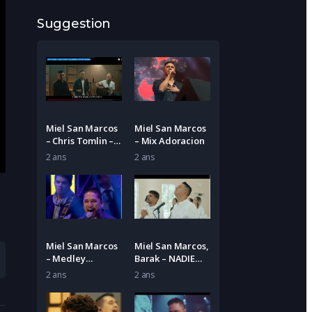
Suggestion
Miel San Marcos
Miel San Marcos
– Chris Tomlin –
– Mix Adoracion
Holy Forever
2 ans
2 ans
Miel San Marcos
Miel San Marcos,
– Medley
Barak – NADIE
PROEZAS
COMO TU
2 ans
2 ans