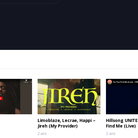
Limoblaze, Lecrae, Happi –
Hillsong UNITE
Jireh (My Provider)
Find Me (Live)
2 ans
2 ans