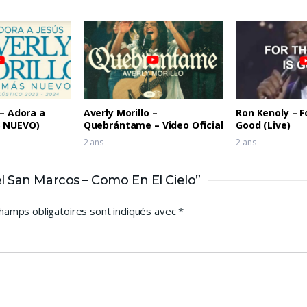
 – Adora a
Averly Morillo –
Ron Kenoly – Fo
S NUEVO)
Quebrántame – Video Oficial
Good (Live)
2 ans
2 ans
 San Marcos – Como En El Cielo”
hamps obligatoires sont indiqués avec
*