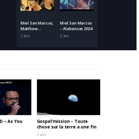
Miel San Marcos,
Miel San Marcos
Matthew
– Alabanzas 2024
Morales – Yo Iré,
2 ans
2 ans
DIOS EN CASA
D – As You
Gospel’mission – Toute
chose sur la terre a une fin
2 ans