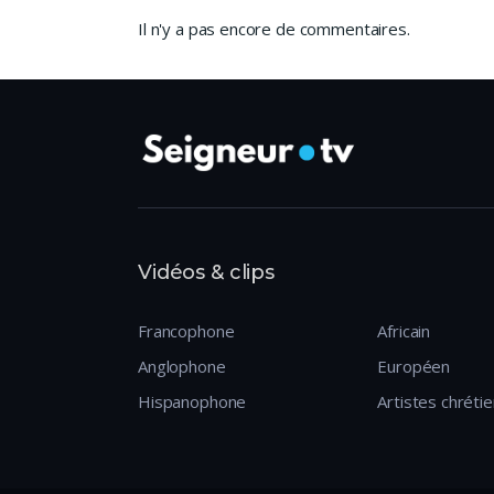
Il n'y a pas encore de commentaires.
Vidéos & clips
Francophone
Africain
Anglophone
Européen
Hispanophone
Artistes chréti