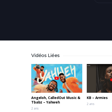
Vidéos Liées
Angeloh, CalledOut Music &
KB – Armies
Tbabz – Yahweh
2 ans
2 ans