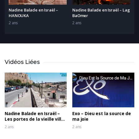
Nadine Balade en Israël –
Nadine Balade en Israël – Lag
HANOUKA
BaOmer
2 ans
2 ans
Vidéos Liées
Nadine Balade en Israël –
Exo – Dieu est la source de
Les portes de la vieille ville
ma joie
de Jérusalem
2 ans
2 ans