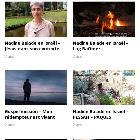
Nadine Balade en Israël –
Nadine Balade en Israël –
Jésus dans son contexte
Lag BaOmer
historique
2 ans
2 ans
Gospel’mission – Mon
Nadine Balade en Israël –
rédempteur est vivant
PESSAH – PÂQUES
2 ans
2 ans